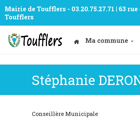
Mairie de Toufflers - 03.20.75.27.71 | 63 ru
Toufflers
Ma commune
Stéphanie DERO
Conseillère Municipale