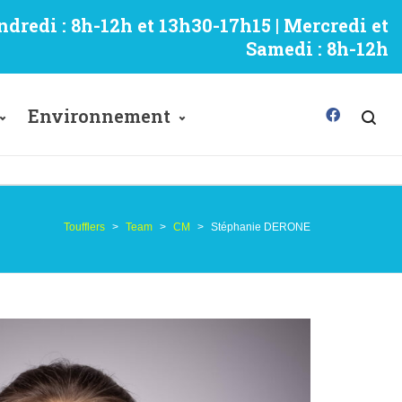
ndredi : 8h-12h et 13h30-17h15 | Mercredi et
Samedi : 8h-12h
Environnement
Toufflers
>
Team
>
CM
>
Stéphanie DERONE