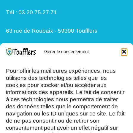
Tél : 03.20.75.27.71
63 rue de Roubaix - 59390 Toufflers
Gérer le consentement
Mardi, Jeudi et Vendredi : 8h/12h et
13h30/17h15
Pour offrir les meilleures expériences, nous
utilisons des technologies telles que les
cookies pour stocker et/ou accéder aux
Mercredi et Samedi : 8h- 12h
informations des appareils. Le fait de consentir
à ces technologies nous permettra de traiter
des données telles que le comportement de
navigation ou les ID uniques sur ce site. Le fait
de ne pas consentir ou de retirer son
consentement peut avoir un effet négatif sur
AOÛT, 2026