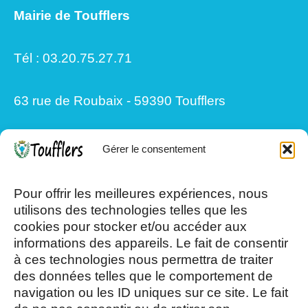
Mairie de Toufflers
Tél : 03.20.75.27.71
63 rue de Roubaix - 59390 Toufflers
Gérer le consentement
Mardi, Jeudi et Vendredi : 8h/12h et
13h30/17h15
Pour offrir les meilleures expériences, nous
utilisons des technologies telles que les
cookies pour stocker et/ou accéder aux
Mercredi et Samedi : 8h- 12h
informations des appareils. Le fait de consentir
à ces technologies nous permettra de traiter
des données telles que le comportement de
navigation ou les ID uniques sur ce site. Le fait