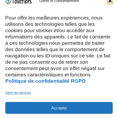
Gérer le consentement
Mardi, Jeudi et Vendredi : 8h/12h et
13h30/17h15
Pour offrir les meilleures expériences, nous
utilisons des technologies telles que les
cookies pour stocker et/ou accéder aux
Mercredi et Samedi : 8h- 12h
informations des appareils. Le fait de consentir
à ces technologies nous permettra de traiter
des données telles que le comportement de
navigation ou les ID uniques sur ce site. Le fait
de ne pas consentir ou de retirer son
consentement peut avoir un effet négatif sur
AOÛT, 2026
certaines caractéristiques et fonctions.
Politique de confidentialité RGPD
L
S
03
15
Gérer les services
AOÛT
Accepter
M