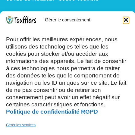
Gérer le consentement
Mardi, Jeudi et Vendredi : 8h/12h et
13h30/17h15
Pour offrir les meilleures expériences, nous
utilisons des technologies telles que les
cookies pour stocker et/ou accéder aux
Mercredi et Samedi : 8h- 12h
informations des appareils. Le fait de consentir
à ces technologies nous permettra de traiter
des données telles que le comportement de
navigation ou les ID uniques sur ce site. Le fait
de ne pas consentir ou de retirer son
consentement peut avoir un effet négatif sur
AOÛT, 2026
certaines caractéristiques et fonctions.
Politique de confidentialité RGPD
L
S
03
15
Gérer les services
AOÛT