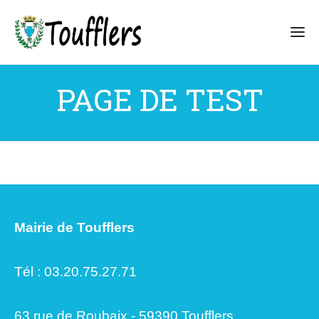
PAGE DE TEST
Mairie de Toufflers
Tél : 03.20.75.27.71
63 rue de Roubaix - 59390 Toufflers