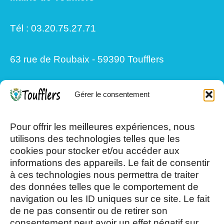
Tél : 03.20.75.27.71
63 rue de Roubaix - 59390 Toufflers
Gérer le consentement
Mardi, Jeudi et Vendredi : 8h/12h et
13h30/17h15
Pour offrir les meilleures expériences, nous
utilisons des technologies telles que les
cookies pour stocker et/ou accéder aux
Mercredi et Samedi : 8h- 12h
informations des appareils. Le fait de consentir
à ces technologies nous permettra de traiter
des données telles que le comportement de
navigation ou les ID uniques sur ce site. Le fait
de ne pas consentir ou de retirer son
consentement peut avoir un effet négatif sur