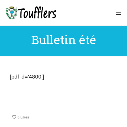
Bulletin été
[pdf id=’4800′]
0
Likes