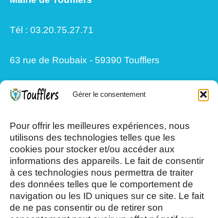
Tél : 03.20.75.27.71
63 rue de Roubaix - 59390 Toufflers
Gérer le consentement
Mardi, Jeudi et Vendredi : 8h/12h et
13h30/17h15
Pour offrir les meilleures expériences, nous
utilisons des technologies telles que les
cookies pour stocker et/ou accéder aux
Mercredi et Samedi : 8h- 12h
informations des appareils. Le fait de consentir
à ces technologies nous permettra de traiter
des données telles que le comportement de
navigation ou les ID uniques sur ce site. Le fait
de ne pas consentir ou de retirer son