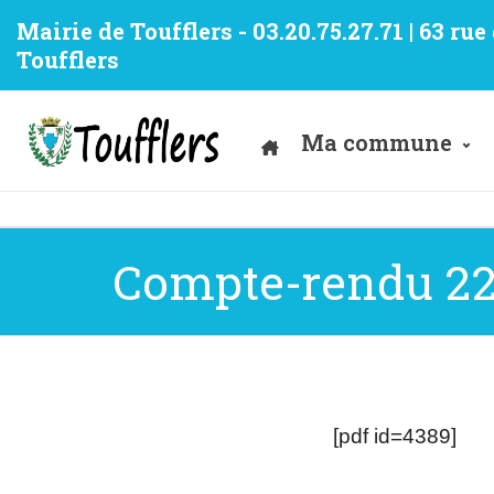
Mairie de Toufflers - 03.20.75.27.71 | 63 ru
Toufflers
Ma commune
Compte-rendu 22.
[pdf id=4389]