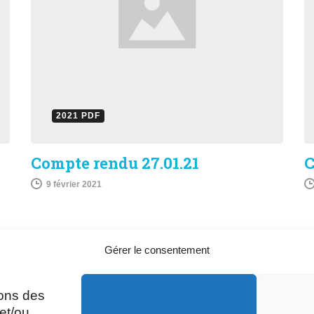
2021 PDF
Compte rendu 27.01.21
C
9 février 2021
Gérer le consentement
sons des
A
Mardi, Jeudi et Vendredi : 8h/12h et
et/ou