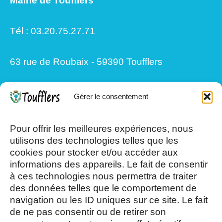
Mairie de Toufflers
Tél : 03.20.75.27.71
63 rue de Roubaix - 59390 Toufflers
Gérer le consentement
Mardi, Jeudi et Vendredi : 8h/12h et
13h30/17h15
Pour offrir les meilleures expériences, nous
utilisons des technologies telles que les
cookies pour stocker et/ou accéder aux
Mercredi et Samedi : 8h- 12h
informations des appareils. Le fait de consentir
à ces technologies nous permettra de traiter
des données telles que le comportement de
navigation ou les ID uniques sur ce site. Le fait
de ne pas consentir ou de retirer son