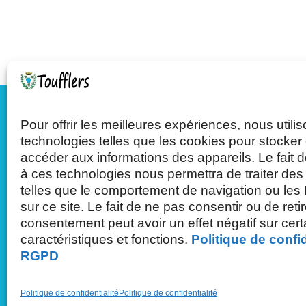
Pour offrir les meilleures expériences, nous utili
Mairie de Toufflers
technologies telles que les cookies pour stocker 
accéder aux informations des appareils. Le fait d
à ces technologies nous permettra de traiter de
Tél : 03.20.75.27.71
telles que le comportement de navigation ou les
sur ce site. Le fait de ne pas consentir ou de reti
63 rue de Roubaix - 59390 Toufflers
consentement peut avoir un effet négatif sur cer
caractéristiques et fonctions.
Politique de confid
RGPD
Politique de confidentialité
Politique de confidentialité