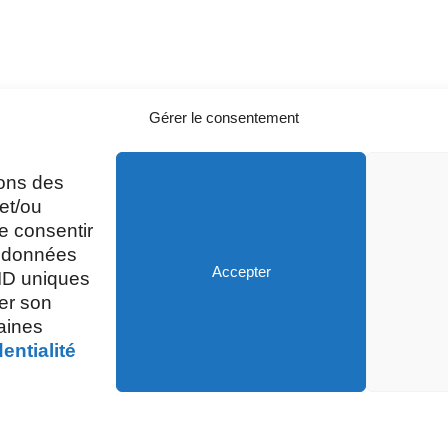
Gérer le consentement
sons des
A
Mardi, Jeudi et Vendredi : 8h/12h et
et/ou
13h30/17h15
e consentir
s données
Accepter
 ID uniques
Mercredi et Samedi : 8h- 12h
rer son
taines
entialité