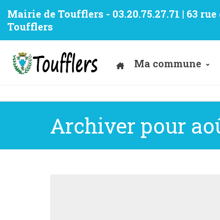
Mairie de Toufflers - 03.20.75.27.71 | 63 ru
Toufflers
Ma commune
Archiver pour aoû