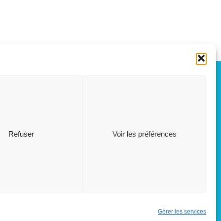
OÛT, 2026
L
S
03
15
Refuser
Voir les préférences
AOÛT
M
Restaurant scolaire
, 5 rue des Champs
26
AOÛT
Gérer les services