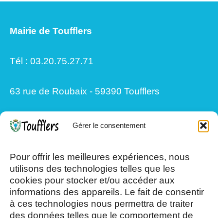
Mairie de Toufflers
Tél : 03.20.75.27.71
63 rue de Roubaix - 59390 Toufflers
Gérer le consentement
Mardi, Jeudi et Vendredi : 8h/12h et
13h30/17h15
Pour offrir les meilleures expériences, nous
utilisons des technologies telles que les
cookies pour stocker et/ou accéder aux
Mercredi et Samedi : 8h- 12h
informations des appareils. Le fait de consentir
à ces technologies nous permettra de traiter
des données telles que le comportement de