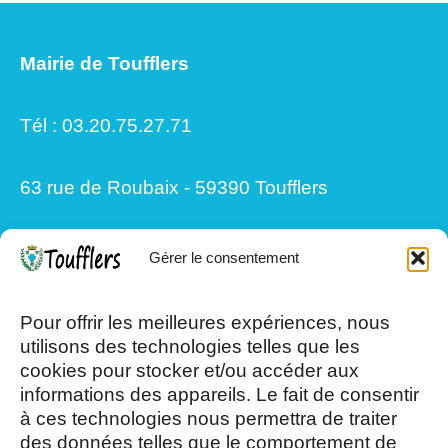
Mairie de Toufflers
Tél : 03.20.75.27.71
63 rue de Roubaix - 59390 Toufflers
Gérer le consentement
Mardi, Jeudi et Vendredi : 8h/12h et
13h30/17h15
Pour offrir les meilleures expériences, nous
utilisons des technologies telles que les
cookies pour stocker et/ou accéder aux
Mercredi et Samedi : 8h- 12h
informations des appareils. Le fait de consentir
à ces technologies nous permettra de traiter
des données telles que le comportement de