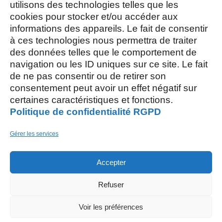
utilisons des technologies telles que les
cookies pour stocker et/ou accéder aux
Mercredi et Samedi : 8h- 12h
informations des appareils. Le fait de consentir
à ces technologies nous permettra de traiter
des données telles que le comportement de
navigation ou les ID uniques sur ce site. Le fait
de ne pas consentir ou de retirer son
consentement peut avoir un effet négatif sur
AOÛT, 2026
certaines caractéristiques et fonctions.
Politique de confidentialité RGPD
L
S
03
15
Gérer les services
AOÛT
Accepter
M
26
Refuser
AOÛT
Restaurant scolaire
, 5 rue des Champs
Voir les préférences