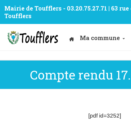
Mairie de Toufflers - 03.20.75.27.71 | 63 ru
Toufflers
Ma commune
Compte rendu 17.
[pdf id=3252]