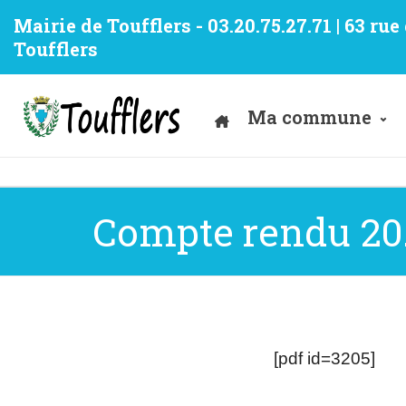
Mairie de Toufflers - 03.20.75.27.71 | 63 ru
Toufflers
Ma commune
Compte rendu 20.
[pdf id=3205]